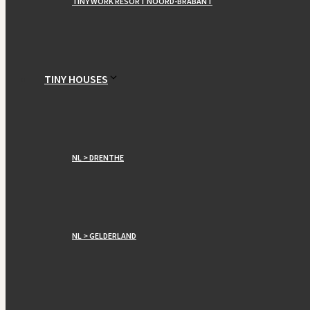
TINY WORK RESORT NOORD-BRABANT
TINY HOUSES
NL > DRENTHE
NL > GELDERLAND