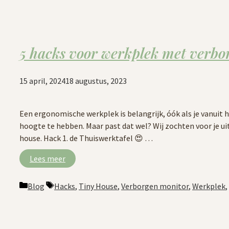
5 hacks voor werkplek met verbo
15 april, 2024
18 augustus, 2023
Een ergonomische werkplek is belangrijk, óók als je vanuit 
hoogte te hebben. Maar past dat wel? Wij zochten voor je ui
house. Hack 1. de Thuiswerktafel 😍 …
Lees meer
Categorieën
Tags
Blog
Hacks
,
Tiny House
,
Verborgen monitor
,
Werkplek
,