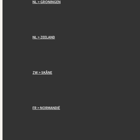
NL > GRONINGEN
NL > ZEELAND
ZW > SKÅNE
FR > NORMANDIË