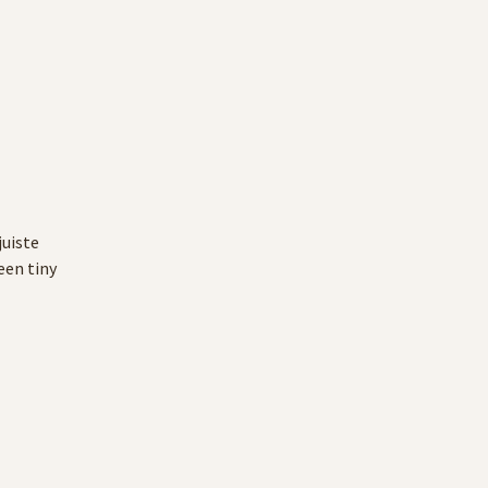
juiste
een tiny