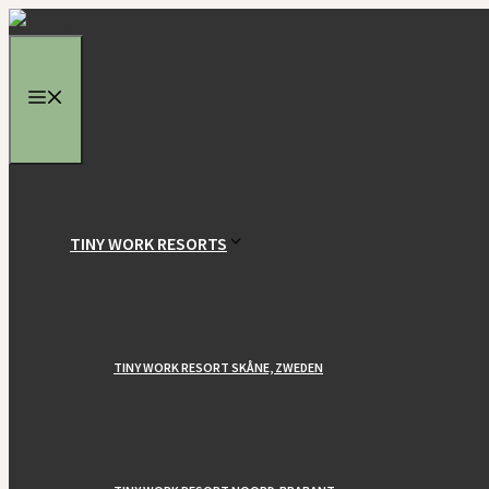
Ga
naar
de
MENU
inhoud
TINY WORK RESORTS
TINY WORK RESORT SKÅNE, ZWEDEN